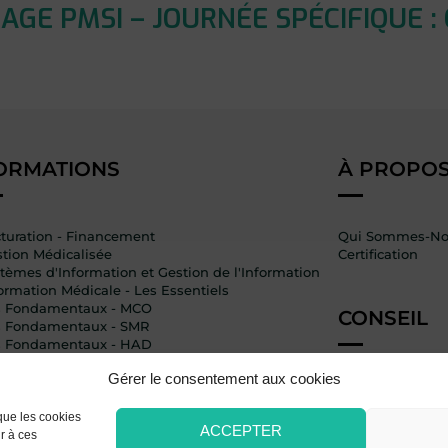
GE PMSI – JOURNÉE SPÉCIFIQUE :
ORMATIONS
À PROPO
turation - Financement
Qui Sommes-No
tion Médicalisée
Certification
tèmes d'Information et Gestion de l'Information
ormation Médicale - Les Essentiels
s Fondamentaux - MCO
CONSEIL
s Fondamentaux - SMR
s Fondamentaux - HAD
 Fondamentaux - Psychiatrie
Gérer le consentement aux cookies
ormation Médicale - Les Outils du DIM
Expert_TIM
Accompagneme
 que les cookies
ACCEPTER
r à ces