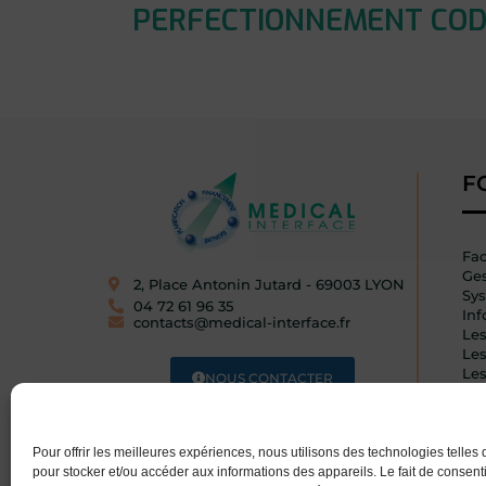
PERFECTIONNEMENT CODA
F
Fac
Ges
2, Place Antonin Jutard - 69003 LYON​
Sys
04 72 61 96 35
Inf
contacts@medical-interface.fr
Le
Le
Le
NOUS CONTACTER
Les
Inf
TÉLÉCHARGER LE CATALOGUE
Pour offrir les meilleures expériences, nous utilisons des technologies telles
pour stocker et/ou accéder aux informations des appareils. Le fait de consenti