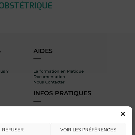
 OBSTÉTRIQUE
S
AIDES
us ?
La formation en Pratique
Documentation
Nous Contacter
INFOS PRATIQUES
Livret d’accueil
Règlement intérieur
nt DIM
CGV
REFUSER
VOIR LES PRÉFÉRENCES