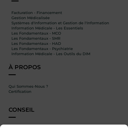
Facturation - Financement
Gestion Médicalisée
Systèmes d'Information et Gestion de l'Information
Information Médicale - Les Essentiels
Les Fondamentaux - MCO
Les Fondamentaux - SMR
Les Fondamentaux - HAD
Les Fondamentaux - Psychiatrie
Information Médicale - Les Outils du DIM
À PROPOS
Qui Sommes-Nous ?
Certification
CONSEIL