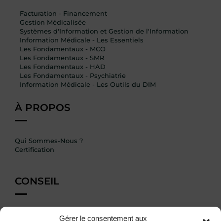
Facturation - Financement
Gestion Médicalisée
Systèmes d'Information et Gestion de l'Information
Information Médicale - Les Essentiels
Les Fondamentaux - MCO
Les Fondamentaux - SMR
Les Fondamentaux - HAD
Les Fondamentaux - Psychiatrie
Information Médicale - Les Outils du DIM
À PROPOS
Qui Sommes-Nous ?
Certification
CONSEIL
Expert_TIM
Gérer le consentement aux