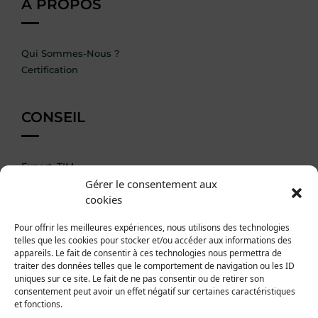
À PROPOS
Qui Sommes-Nous ?
Certification
CONSEIL
Expert_TIM
Gérer le consentement aux
Accompagnement DIM
cookies
AIDES
Pour offrir les meilleures expériences, nous utilisons des technologies
telles que les cookies pour stocker et/ou accéder aux informations des
appareils. Le fait de consentir à ces technologies nous permettra de
traiter des données telles que le comportement de navigation ou les ID
La formation en Pratique
uniques sur ce site. Le fait de ne pas consentir ou de retirer son
Documentation
consentement peut avoir un effet négatif sur certaines caractéristiques
et fonctions.
Nous Contacter