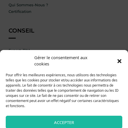
Qui Sommes-Nous ?
Certification
CONSEIL
Expert_TIM
Gérer le consentement aux
Accompagnement DIM
cookies
AIDES
Pour offrir les meilleures expériences, nous utilisons des technologies
telles que les cookies pour stocker et/ou accéder aux informations des
appareils. Le fait de consentir à ces technologies nous permettra de
traiter des données telles que le comportement de navigation ou les ID
La formation en Pratique
uniques sur ce site. Le fait de ne pas consentir ou de retirer son
Documentation
consentement peut avoir un effet négatif sur certaines caractéristiques
et fonctions.
Nous Contacter
INFOS PRATIQUES
ACCEPTER