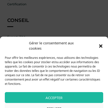
Certification
CONSEIL
Expert_TIM
Gérer le consentement aux
Accompagnement DIM
cookies
AIDES
Pour offrir les meilleures expériences, nous utilisons des technologies
telles que les cookies pour stocker et/ou accéder aux informations des
appareils. Le fait de consentir à ces technologies nous permettra de
traiter des données telles que le comportement de navigation ou les ID
La formation en Pratique
uniques sur ce site. Le fait de ne pas consentir ou de retirer son
Documentation
consentement peut avoir un effet négatif sur certaines caractéristiques
et fonctions.
Nous Contacter
INFOS PRATIQUES
ACCEPTER