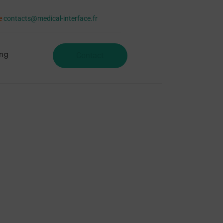
se
contacts@medical-interface.fr
ing
Contact