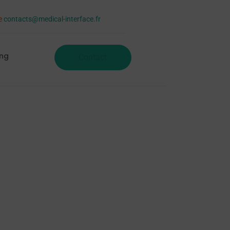
se
contacts@medical-interface.fr
ing
Contact